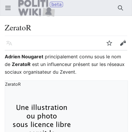
Ouvrir le menu principal
Reche
ZeratoR
Langue
Suivre
Modifier
Adrien Nougaret
principalement connu sous le nom
de
ZeratoR
est un influenceur présent sur les réseaux
sociaux organisateur du Zevent.
ZeratoR