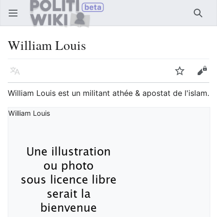
Ouvrir le menu principal
Reche
William Louis
Langue
Suivre
Modifier
William Louis est un militant athée & apostat de l'islam.
William Louis