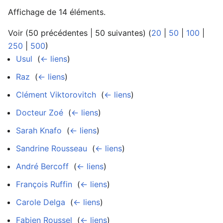
Affichage de 14 éléments.
Voir (50 précédentes | 50 suivantes) (
20
|
50
|
100
|
250
|
500
)
Usul
‎
(
← liens
)
Raz
‎
(
← liens
)
Clément Viktorovitch
‎
(
← liens
)
Docteur Zoé
‎
(
← liens
)
Sarah Knafo
‎
(
← liens
)
Sandrine Rousseau
‎
(
← liens
)
André Bercoff
‎
(
← liens
)
François Ruffin
‎
(
← liens
)
Carole Delga
‎
(
← liens
)
Fabien Roussel
‎
(
← liens
)