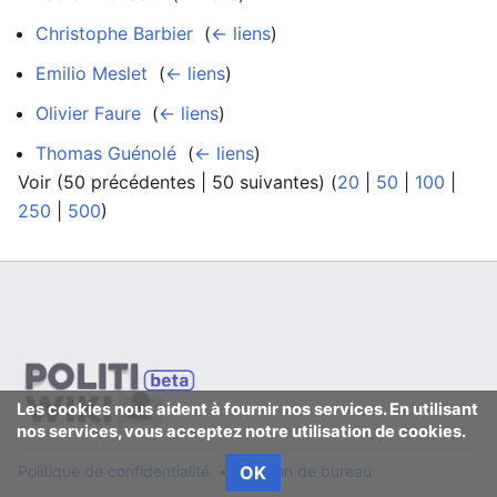
Christophe Barbier
‎
(
← liens
)
Emilio Meslet
‎
(
← liens
)
Olivier Faure
‎
(
← liens
)
Thomas Guénolé
‎
(
← liens
)
Voir (50 précédentes | 50 suivantes) (
20
|
50
|
100
|
250
|
500
)
Les cookies nous aident à fournir nos services. En utilisant
nos services, vous acceptez notre utilisation de cookies.
Politique de confidentialité
OK
Version de bureau