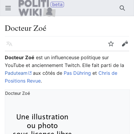
Ouvrir le menu principal
Reche
Docteur Zoé
Langue
Suivre
Modifier
Docteur Zoé
est un influenceuse politique sur
YouTube et anciennement Twitch. Elle fait parti de la
Paduteam
aux côtés de
Pas Dühring
et
Chris de
Positions Revue
.
Docteur Zoé