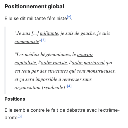
Positionnement global
[2]
Elle se dit militante féministe
.
"
Je suis [...]
militante
, je suis de gauche, je suis
[3]
communiste
"
"Les médias hégémoniques, le
pouvoir
capitaliste
, l'
ordre raciste
, l'
ordre patriarcal
qui
est tenu par des structures qui sont monstrueuses,
et ça sera impossible à renverser sans
[4]
organisation [syndicale]"
Positions
Elle semble contre le fait de débattre avec l’extrême-
[5]
droite