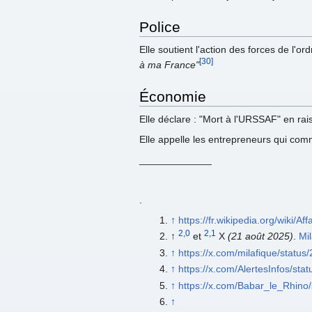
Police
Elle soutient l'action des forces de l'o
[30]
à ma France"
Économie
Elle déclare : "Mort à l'URSSAF" en rai
Elle appelle les entrepreneurs qui com
_____________
.
↑
https://fr.wikipedia.org/wiki/Aff
2,0
2,1
↑
et
X
(21 août 2025)
.
Mi
↑
https://x.com/milafique/stat
↑
https://x.com/AlertesInfos/s
↑
https://x.com/Babar_le_Rhin
↑