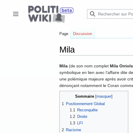
Aller
au
contenu
Afficher / masquer la barre latérale
Page
Discussion
Mila
Mila
(de son nom complet
Mila Orriols
symbolique en lien avec l’affaire dite d
une polémique majeure après avoir crit
dénonçant notamment le Coran comme “
Sommaire
1
Positionnement Global
1.1
Reconquête
1.2
Droite
1.3
LFI
2
Racisme