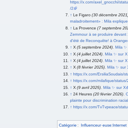
https://x.com/axel_gnocchi/st
/2
↑
Le Figaro
(30 décembre 2021
maladroitement» : Mila expliqu
↑
La Provence
(7 septembre 20
Zemmour à se produire devant 1
d'été de Reconquête! à Orange
↑
X
(5 septembre 2024)
.
Mila ✨
↑
X
(4 juillet 2024)
.
Mila ✨ sur X
↑
X
(4 juillet 2024)
.
Mila ✨ sur X
↑
X
(8 février 2025)
.
Mila ✨ sur 
↑
https://x.com/ErsiliaSoudais
↑
https://x.com/milafique/stat
↑
X
(9 avril 2025)
.
Mila ✨ sur X
↑
24 Heures
(20 février 2026)
.
C
plainte pour discrimination racia
↑
https://x.com/TvTvpeace/sta
Catégorie
:
Influenceur·euse:Internet