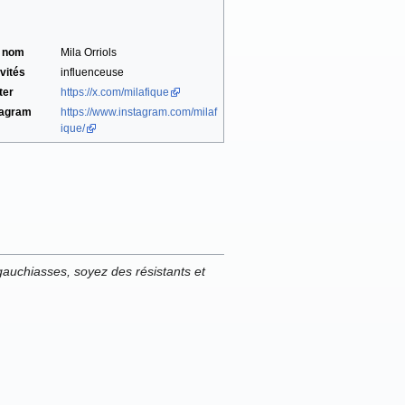
i nom
Mila Orriols
vités
influenceuse
ter
https://x.com/milafique
tagram
https://www.instagram.com/milaf
ique/
auchiasses, soyez des résistants et