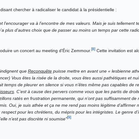
disant chercher à radicaliser le candidat à la présidentielle :
 l'encourager va à l'encontre de mes valeurs. Mais je suis tellement 
'a plus d'autres choix que de passer au moins un temps par cette radic
[8]
produire un concert au meeting d'Éric Zemmour.
Cette invitation est a
s’indignent que
Reconquête
puisse mettre en avant une « lesbienne athée
r) Vous êtes la risée de la droite, vous êtes aussi pathétiques et nuis
ait temps de pleurer en silence si vous n’êtes même pas capables de re
isseurs
. C’est à cause des pervers comme vous que les partis de droite 
azillons ratés en frustration permanente, qui n’ont pas suffisamment de 
is. Oui, je suis athée et ça ne me rend pas moins légitime d’affirmer 
respect pour les chrétiens, du mépris pour les intégristes. Le genre d’i
[9]
lle n’est pas discrète ni soumise"