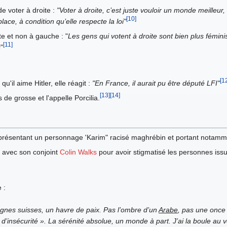
de voter à droite :
"Voter à droite, c’est juste vouloir un monde meilleu
[10]
ce, à condition qu’elle respecte la loi"
te et non à gauche : "
Les gens qui votent à droite sont bien plus fémin
[11]
s
"
[1
'il aime Hitler, elle réagit :
"En France, il aurait pu être député LFI"
[13]
[14]
s de grosse et l'appelle Porcilia.
représentant un personnage 'Karim" racisé maghrébin et portant notam
e avec son conjoint
Colin Walks
pour avoir stigmatisé les personnes issu
 :
gnes suisses, un havre de paix. Pas l’ombre d’un
Arabe
, pas une once d
d’insécurité ». La sérénité absolue, un monde à part. J’ai la boule au v