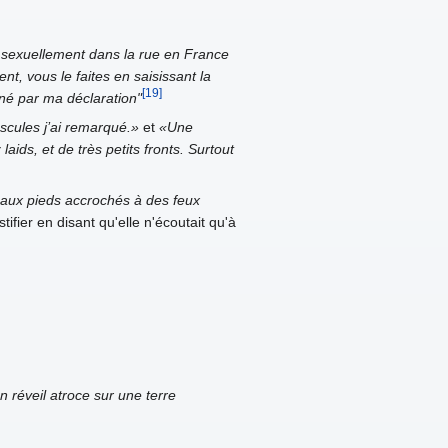
 sexuellement dans la rue en France
t, vous le faites en saisissant la
[19]
rné par ma déclaration"
scules j’ai remarqué.»
et
«Une
ds, et de très petits fronts. Surtout
 aux pieds accrochés à des feux
ifier en disant qu'elle n'écoutait qu'à
 réveil atroce sur une terre