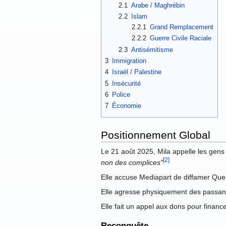
2.1
Arabe / Maghrébin
2.2
Islam
2.2.1
Grand Remplacement
2.2.2
Guerre Civile Raciale
2.3
Antisémitisme
3
Immigration
4
Israël / Palestine
5
Insécurité
6
Police
7
Économie
Positionnement Global
Le 21 août 2025, Mila appelle les gens à
[2]
non des complices"
Elle accuse Mediapart de diffamer Quent
Elle agresse physiquement des passants
Elle fait un appel aux dons pour financ
Reconquête