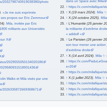
dans un Space avec Mila
atus/2032798740919038380/photo
↑
https://x.com/milafique
↑
X
(19 mars 2024)
.
Mila ✨
)
.
«Je me suis exprimée
e ses propos sur Eric Zemmour
↑
X
(24 octobre 2025)
.
Mil
24)
.
Mila, invitée par Eric
↑
L'Humanité
(25 janvier 2
800 militants aux Universités
la militante d’extrême droit
« adidolf »
 sur X
↑
Le Parisien
(26 janvier 2
son tour mener une action j
d’extrême droite
↑
X
(14 avril 2024)
.
Mila ✨ 
X
↑
https://x.com/PaduLeGo
/status/2029555050134020186
s=20
us/2029580931518931436
↑
https://x.com/milafique
↑
X
(1 juillet 2023)
.
Mila ✨ 
olin Walks et Mila visés par une
↑
https://x.com/milafique
le
↑
https://x.com/milafique
tus/2026335872669368671
↑
https://x.com/milafique