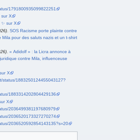
/status/1791800935099822251
 sur X
a ✨ sur X
026)
.
SOS Racisme porte plainte contre
e Mila pour des saluts nazis et un t-shirt
026)
.
« Adidolf » : la Licra annonce à
uridique contre Mila, influenceuse
sur X
at/status/1883250124455043127?
/status/1883314202804429136
sur X
/status/2036499381197680979
/status/2036520173327270274
/status/2036520592854143135?s=20