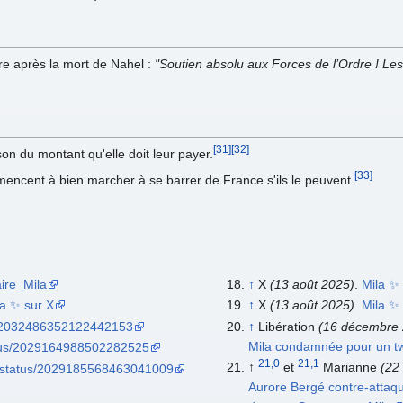
rdre après la mort de Nahel :
"Soutien absolu aux Forces de l’Ordre ! Les
[31]
[32]
son du montant qu'elle doit leur payer.
[33]
mencent à bien marcher à se barrer de France s'ils le peuvent.
aire_Mila
↑
X
(13 août 2025)
.
Mila ✨ 
la ✨ sur X
↑
X
(13 août 2025)
.
Mila ✨ 
us/2032486352122442153
↑
Libération
(16 décembre 
Mila condamnée pour un tw
tatus/2029164988502282525
21,0
21,1
↑
et
Marianne
(22
o/status/2029185568463041009
Aurore Bergé contre-attaqu