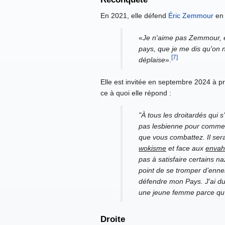
En 2021, elle défend
Éric Zemmour
en 
«
Je n'aime pas Zemmour, et
pays, que je me dis qu'on n
[7]
déplaise
».
Elle est invitée en septembre 2024 à 
ce à quoi elle répond :
"À tous les droitardés qui 
pas lesbienne pour commence
que vous combattez. Il ser
wokisme
et face aux
envah
pas à satisfaire certains n
point de se tromper d’ennem
défendre mon Pays. J’ai du 
une jeune femme parce qu’e
Droite