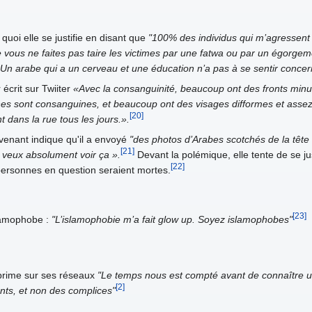
quoi elle se justifie en disant que
"100% des individus qui m’agressent
 vous ne faites pas taire les victimes par une fatwa ou par un égorgemen
] Un arabe qui a un cerveau et une éducation n’a pas à se sentir conce
écrit sur Twiiter
«Avec la consanguinité, beaucoup ont des fronts minu
s sont consanguines, et beaucoup ont des visages difformes et assez lai
[20]
 dans la rue tous les jours.».
rvenant indique qu'il a envoyé
"des photos d’Arabes scotchés de la tête
[21]
 veux absolument voir ça ».
Devant la polémique, elle tente de se just
[22]
 personnes en question seraient mortes.
[23]
slamophobe :
"L’islamophobie m’a fait glow up. Soyez islamophobes"
xprime sur ses réseaux
"Le temps nous est compté avant de connaître un
[2]
ants, et non des complices"