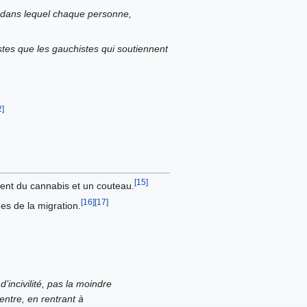
r, dans lequel chaque personne,
istes que les gauchistes qui soutiennent
2]
[15]
ment du cannabis et un couteau.
[16]
[17]
es de la migration.
’incivilité, pas la moindre
entre, en rentrant à