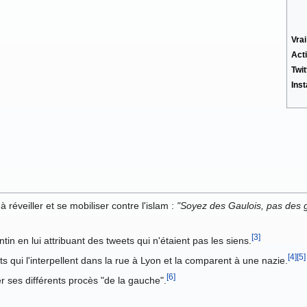
Vra
Acti
Twit
Ins
 réveiller et se mobiliser contre l'islam :
"Soyez des Gaulois, pas des g
[3]
in en lui attribuant des tweets qui n'étaient pas les siens.
[4]
[5]
 qui l'interpellent dans la rue à Lyon et la comparent à une nazie.
[6]
er ses différents procès "de la gauche".