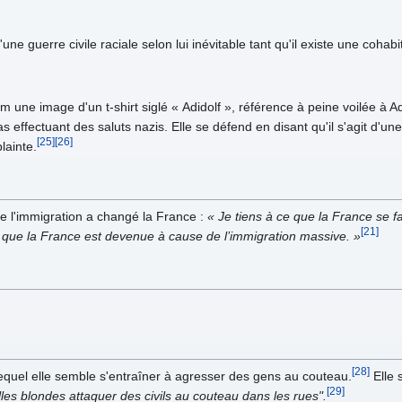
une guerre civile raciale selon lui inévitable tant qu'il existe une coha
m une image d'un t-shirt siglé « Adidolf », référence à peine voilée à Ad
effectuant des saluts nazis. Elle se défend en disant qu'il s'agit d'un
[25]
[26]
lainte.
ue l'immigration a changé la France :
« Je tiens à ce que la France se f
[21]
e que la France est devenue à cause de l’immigration massive. »
[28]
lequel elle semble s'entraîner à agresser des gens au couteau.
Elle 
[29]
illes blondes attaquer des civils au couteau dans les rues".