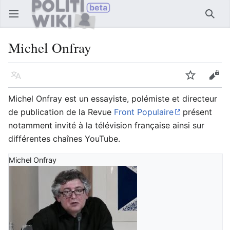
Ouvrir le menu principal
Reche
Michel Onfray
Langue
Suivre
Modifier
Michel Onfray est un essayiste, polémiste et directeur
de publication de la Revue
Front Populaire
présent
notamment invité à la télévision française ainsi sur
différentes chaînes YouTube.
Michel Onfray