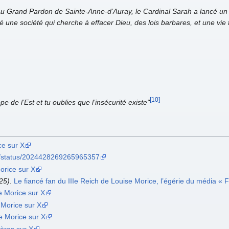
and Pardon de Sainte-Anne-d’Auray, le Cardinal Sarah a lancé un a
é une société qui cherche à effacer Dieu, des lois barbares, et une vie 
[10]
 de l’Est et tu oublies que l’insécurité existe"
ce sur X
ia/status/2024428269265965357
orice sur X
25)
.
Le fiancé fan du IIIe Reich de Louise Morice, l’égérie du média « F
e Morice sur X
 Morice sur X
e Morice sur X
ières sur X