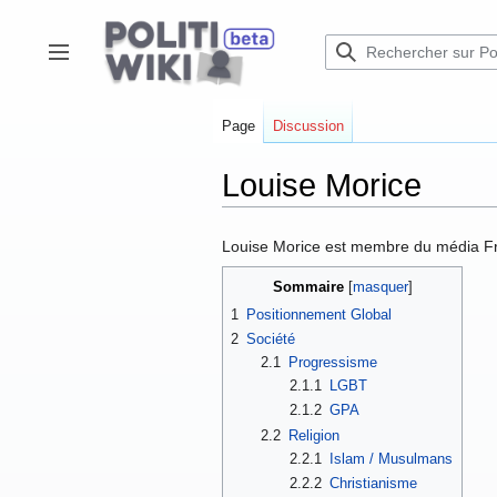
Aller
au
contenu
Afficher / masquer la barre latérale
Page
Discussion
Louise Morice
Louise Morice est membre du média Fr
Sommaire
1
Positionnement Global
2
Société
2.1
Progressisme
2.1.1
LGBT
2.1.2
GPA
2.2
Religion
2.2.1
Islam / Musulmans
2.2.2
Christianisme