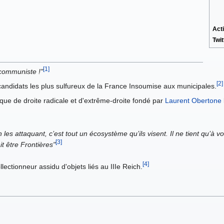
Acti
Twit
[1]
 communiste !"
[2]
 candidats les plus sulfureux de la France Insoumise aux municipales.
ique de droite radicale et d'extrême-droite fondé par
Laurent Obertone
n les attaquant, c’est tout un écosystème qu’ils visent. Il ne tient qu’à 
[3]
it être Frontières"
[4]
llectionneur assidu d'objets liés au IIIe Reich.