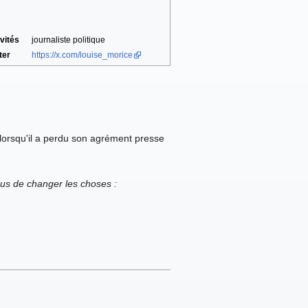
vités
journaliste politique
ter
https://x.com/louise_morice
lorsqu'il a perdu son agrément presse
vous de changer les choses :