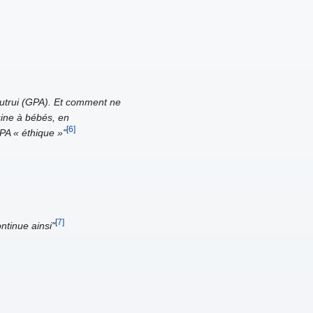
 autrui (GPA). Et comment ne
sine à bébés, en
[6]
PA « éthique »"
[7]
ntinue ainsi"