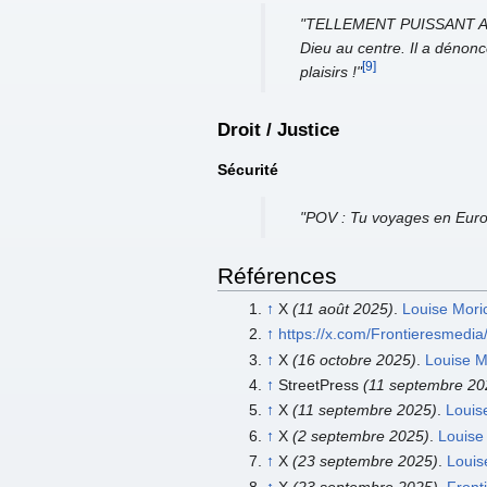
"TELLEMENT PUISSANT Au Gr
Dieu au centre. Il a dénonc
[9]
plaisirs !"
Droit / Justice
Sécurité
"POV : Tu voyages en Europe
Références
↑
X
(11 août 2025)
.
Louise Mori
↑
https://x.com/Frontieresmed
↑
X
(16 octobre 2025)
.
Louise M
↑
StreetPress
(11 septembre 20
↑
X
(11 septembre 2025)
.
Louis
↑
X
(2 septembre 2025)
.
Louise
↑
X
(23 septembre 2025)
.
Louis
↑
X
(23 septembre 2025)
.
Front