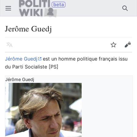
Ouvrir le menu principal
Reche
Jerôme Guedj
Langue
Suivre
Modifier
Jérôme Guedj
est un homme politique français issu
du Parti Socialiste [PS]
Jérôme Guedj