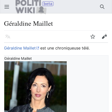
Ouvrir le menu principal
Reche
Géraldine Maillet
Langue
Suivre
Modifier
Géraldine Maillet
est une chroniqueuse télé.
Géraldine Maillet