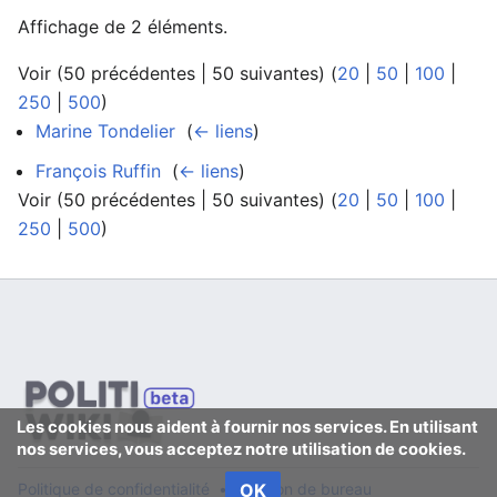
Affichage de 2 éléments.
Voir (50 précédentes | 50 suivantes) (
20
|
50
|
100
|
250
|
500
)
Marine Tondelier
‎
(
← liens
)
François Ruffin
‎
(
← liens
)
Voir (50 précédentes | 50 suivantes) (
20
|
50
|
100
|
250
|
500
)
Les cookies nous aident à fournir nos services. En utilisant
nos services, vous acceptez notre utilisation de cookies.
Politique de confidentialité
OK
Version de bureau