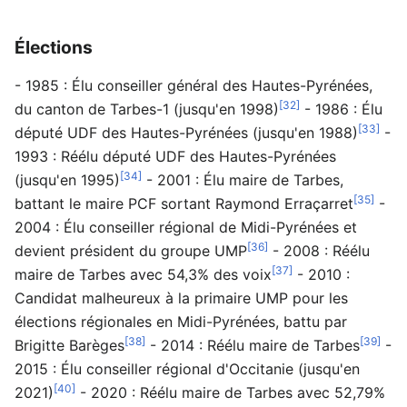
Élections
- 1985 : Élu conseiller général des Hautes-Pyrénées,
[32]
du canton de Tarbes-1 (jusqu'en 1998)
- 1986 : Élu
[33]
député UDF des Hautes-Pyrénées (jusqu'en 1988)
-
1993 : Réélu député UDF des Hautes-Pyrénées
[34]
(jusqu'en 1995)
- 2001 : Élu maire de Tarbes,
[35]
battant le maire PCF sortant Raymond Erraçarret
-
2004 : Élu conseiller régional de Midi-Pyrénées et
[36]
devient président du groupe UMP
- 2008 : Réélu
[37]
maire de Tarbes avec 54,3% des voix
- 2010 :
Candidat malheureux à la primaire UMP pour les
élections régionales en Midi-Pyrénées, battu par
[38]
[39]
Brigitte Barèges
- 2014 : Réélu maire de Tarbes
-
2015 : Élu conseiller régional d'Occitanie (jusqu'en
[40]
2021)
- 2020 : Réélu maire de Tarbes avec 52,79%