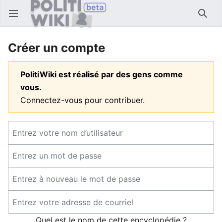
Ouvrir le menu principal
Reche
Créer un compte
PolitiWiki est réalisé par des gens comme
vous.
Connectez-vous pour contribuer.
Quel est le nom de cette encyclopédie ?