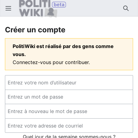
Ouvrir le menu principal
Reche
Créer un compte
PolitiWiki est réalisé par des gens comme
vous.
Connectez-vous pour contribuer.
Quel jour de la semaine sommes-nous ?