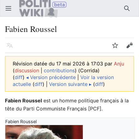
Ouvrir le menu principal
Reche
Fabien Roussel
Langue
Suivre
Modifier
Révision datée du 17 mai 2026 à 17:03 par
Anju
(
discussion
|
contributions
)
(Corrida)
(
diff
)
◂ Version précédente
|
Voir la version
actuelle
(
diff
) |
Version suivante ▸
(
diff
)
Fabien Roussel
est un homme politique français à la
tête du Parti Communiste Français [PCF].
Fabien Roussel