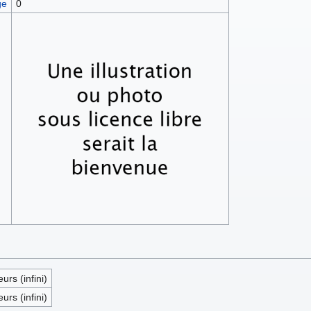
ge
0
eurs (infini)
eurs (infini)