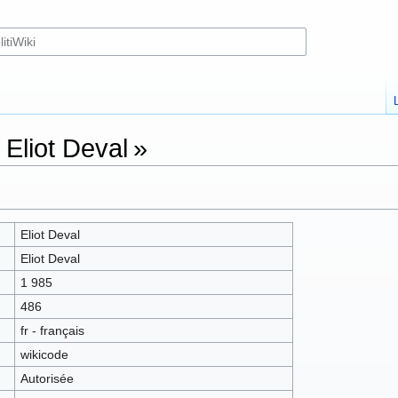
 Eliot Deval »
Eliot Deval
Eliot Deval
1 985
486
fr - français
wikicode
Autorisée