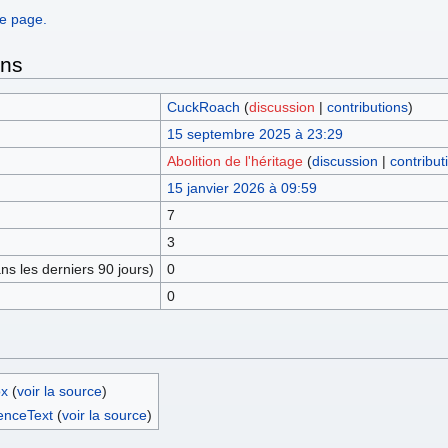
te page.
ons
CuckRoach
(
discussion
|
contributions
)
15 septembre 2025 à 23:29
Abolition de l'héritage
(
discussion
|
contribut
15 janvier 2026 à 09:59
7
3
s les derniers 90 jours)
0
0
ox
(
voir la source
)
enceText
(
voir la source
)