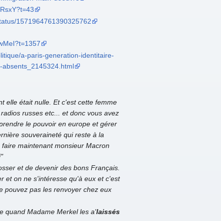
3RsxY?t=43
s/status/1571964761390325762
mwMeI?t=1357
litique/a-paris-generation-identitaire-
s-absents_2145324.html
elle était nulle. Et c'est cette femme
s radios russes etc... et donc vous avez
prendre le pouvoir en europe et gérer
ernière souveraineté qui reste à la
r à faire maintenant monsieur Macron
"
osser et de devenir des bons Français.
r et on ne s'intéresse qu'à eux et c'est
 ne pouvez pas les renvoyer chez eux
agne quand Madame Merkel les a'
laissés