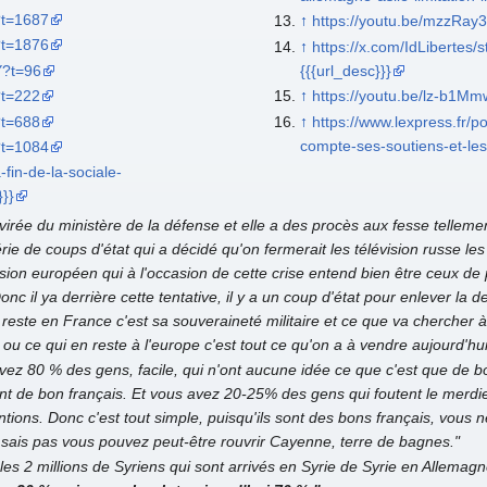
?t=1687
↑
https://youtu.be/mzzRay
?t=1876
↑
https://x.com/IdLiberte
Y?t=96
{{{url_desc}}}
?t=222
↑
https://youtu.be/lz-b1M
?t=688
↑
https://www.lexpress.fr/po
compte-ses-soutiens-et-le
?t=1084
a-fin-de-la-sociale-
}}}
rée du ministère de la défense et elle a des procès aux fesse tellement 
rie de coups d'état qui a décidé qu'on fermerait les télévision russe le
ion européen qui à l'occasion de cette crise entend bien être ceux de 
 il ya derrière cette tentative, il y a un coup d'état pour enlever la d
l reste en France c'est sa souveraineté militaire et ce que va cherche
 ou ce qui en reste à l'europe c'est tout ce qu'on a à vendre aujourd'hui
vez 80 % des gens, facile, qui n'ont aucune idée ce que c'est que de b
sont de bon français. Et vous avez 20-25% des gens qui foutent le merdie
ntions. Donc c'est tout simple, puisqu'ils sont des bons français, vous
e sais pas vous pouvez peut-être rouvrir Cayenne, terre de bagnes."
s les 2 millions de Syriens qui sont arrivés en Syrie de Syrie en Allem