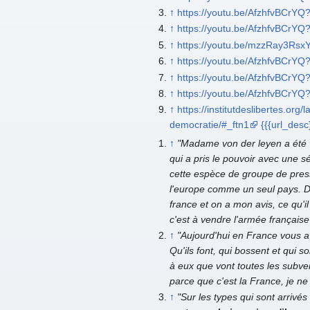
↑
https://youtu.be/AfzhfvBCrYQ
↑
https://youtu.be/AfzhfvBCrYQ
↑
https://youtu.be/mzzRay3Rsx
↑
https://youtu.be/AfzhfvBCrYQ
↑
https://youtu.be/AfzhfvBCrYQ
↑
https://youtu.be/AfzhfvBCrYQ
↑
https://institutdeslibertes.org/l
democratie/#_ftn1
{{{url_desc
↑
"Madame von der leyen a été vi
qui a pris le pouvoir avec une sé
cette espèce de groupe de press
l'europe comme un seul pays. Donc
france et on a mon avis, ce qu'i
c'est à vendre l'armée française
↑
"Aujourd'hui en France vous a
Qu'ils font, qui bossent et qui 
à eux que vont toutes les subve
parce que c'est la France, je n
↑
"Sur les types qui sont arrivé