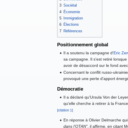
3
Sociétal
4
Économie
5
Immigration
6
Élections
7
Références
Positionnement global
Il a soutenu la campagne d'
Eric Z
sa campagne. Il s'est retiré lorsque
avoir de désaccord sur le fond avec
Concernant le conflit russo-ukrainie
provoqué une perte d'apport énergé
Démocratie
Il a déclaré qu'Ursula Von der Leye
qu'elle cherche à retirer à la France
[citation 1]
En réponse à Olivier Delmarche qui
dans l'OTAN"
, il affirme, en citant