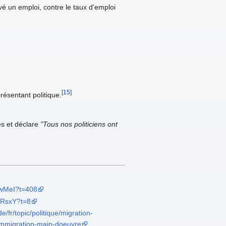
vé un emploi, contre le taux d'emploi
[15]
présentant politique.
ues et déclare
"Tous nos politiciens ont
mwMeI?t=408
3RsxY?t=8
/fr/topic/politique/migration-
-immigration-main-doeuvre