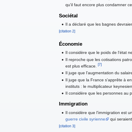
qu'il faut encore plus condamner cel
Sociétal
Il a déclaré que les bagnes devraien
[citation 2]
Économie
Il considère que le poids de l'état 
Il reproche que les cotisations pat
[7]
est plus efficace.
Il juge que l'augmentation du sala
Il juge que la France s'apprête à ent
instituts : le multiplicateur keynesi
Il considère que les personnes au 
Immigration
Il considère que l'immigration est 
guerre civile syrienne
qui seraien
[citation 3]