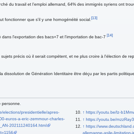
rché du travail et l’emploi allemand, 64% des immigrés syriens ont trou
[13]
t fonctionner que s'il y une homogénéité social.
[14]
sé dans l'exportation des bacs+7 et l'importation de bac-7
 sujets précis où il serait compétent, et ne plus croire à l'élection de re
a dissolution de Génération Identitaire être déçu par les partis politiq
e personne.
e/elections/presidentielle/apres-
↑
https://youtu.be/lz-b1M
000-euros-a-eric-zemmour-charles-
↑
https://youtu.be/mzzRay
e_AN-202111240164.html
↑
https://www.deutschland.de
?t=1156
allemagne-asile-limitation