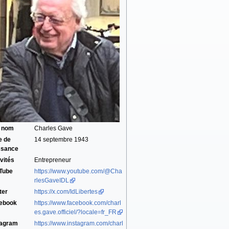
i nom
Charles Gave
e de
14 septembre 1943
ssance
vités
Entrepreneur
Tube
https://www.youtube.com/@Cha
rlesGaveIDL
ter
https://x.com/IdLibertes
ebook
https://www.facebook.com/charl
es.gave.officiel/?locale=fr_FR
tagram
https://www.instagram.com/charl