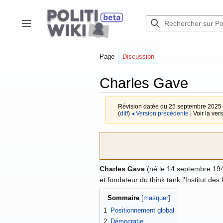
Aller
au
contenu
Afficher / masquer la barre latérale
Page
Discussion
Charles Gave
Révision datée du 25 septembre 2025
(
diff
)
◂ Version précédente
| Voir la vers
Charles Gave
(né le 14 septembre 1943
et fondateur du think tank l'Institut des 
Sommaire
1
Positionnement global
2
Démocratie