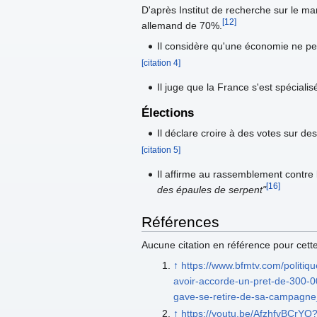
D'après Institut de recherche sur le ma
[12]
allemand de 70%.
Il considère qu'une économie ne peu
[citation 4]
Il juge que la France s'est spéciali
Élections
Il déclare croire à des votes sur des
[citation 5]
Il affirme au rassemblement contre l
[16]
des épaules de serpent"
Références
Aucune citation en référence pour cett
↑
https://www.bfmtv.com/politiqu
avoir-accorde-un-pret-de-300-
gave-se-retire-de-sa-campagn
↑
https://youtu.be/AfzhfvBCrYQ