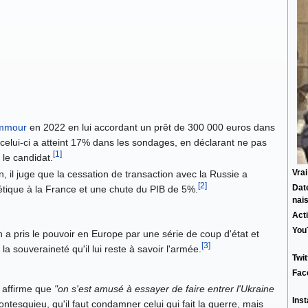
emmour
en 2022 en lui accordant un prêt de 300 000 euros dans
 celui-ci a atteint 17% dans les sondages, en déclarant ne pas
[1]
 le candidat.
Vra
n, il juge que la cessation de transaction avec la Russie a
[2]
Dat
tique à la France et une chute du PIB de 5%.
nai
Acti
You
n a pris le pouvoir en Europe par une série de coup d'état et
[3]
 la souveraineté qu'il lui reste à savoir l'armée.
Twit
Fac
 affirme que
"on s'est amusé à essayer de faire entrer l'Ukraine
Ins
 Montesquieu, qu'il faut condamner celui qui fait la guerre, mais