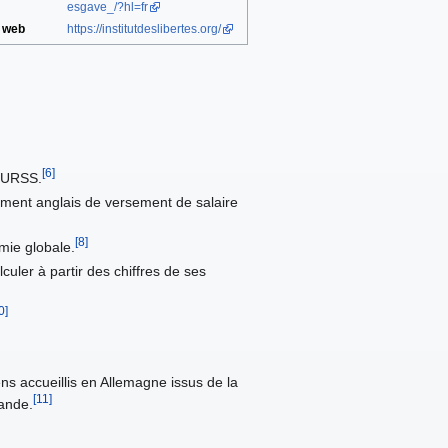
esgave_/?hl=fr
e web
https://institutdeslibertes.org/
[6]
l'URSS.
nement anglais de versement de salaire
[8]
mie globale.
lculer à partir des chiffres de ses
0]
ns accueillis en Allemagne issus de la
[11]
mande.