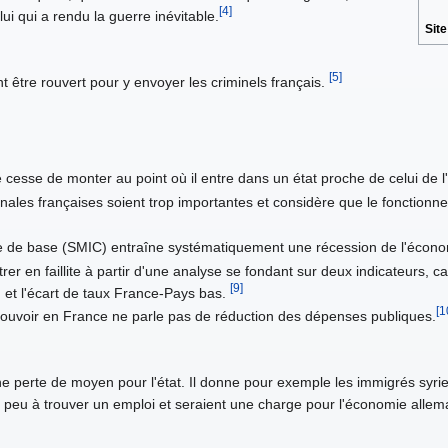
[4]
ui qui a rendu la guerre inévitable.
Sit
[5]
t être rouvert pour y envoyer les criminels français.
ne cesse de monter au point où il entre dans un état proche de celui de 
ronales françaises soient trop importantes et considère que le fonction
ire de base (SMIC) entraîne systématiquement une récession de l'écono
rer en faillite à partir d'une analyse se fondant sur deux indicateurs, ca
[9]
en et l'écart de taux France-Pays bas.
[1
pouvoir en France ne parle pas de réduction des dépenses publiques.
une perte de moyen pour l'état. Il donne pour exemple les immigrés syrie
t peu à trouver un emploi et seraient une charge pour l'économie alle